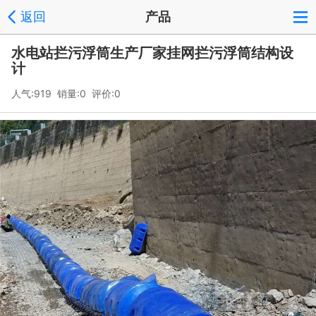
返回
产品
水电站拦污浮筒生产厂家挂网拦污浮筒结构设
计
人气:919 销量:0 评价:0