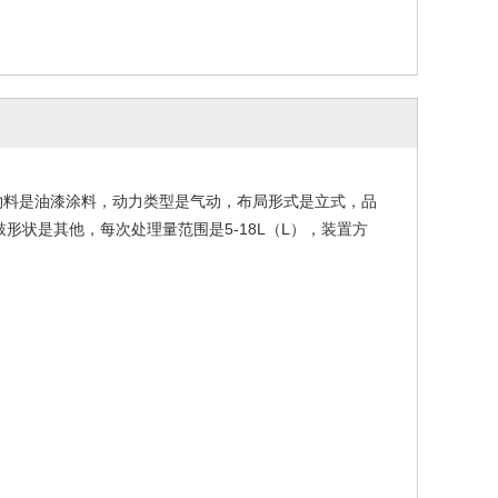
物料是油漆涂料，动力类型是气动，布局形式是立式，品
鼓形状是其他，每次处理量范围是
5-18L
（
L
），装置方