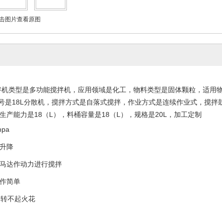
击图片查看原图
拌机类型是多功能搅拌机，应用领域是化工，物料类型是固体颗粒，适用
号是
18L
分散机，搅拌方式是自落式搅拌，作业方式是连续作业式，搅拌
生产能力是
18
（
L
），料桶容量是
18
（
L
），规格是
20L
，加工定制
mpa
升降
马达作动力进行搅拌
作简单
运转不起火花