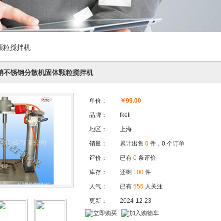
颗粒搅拌机
销不锈钢分散机固体颗粒搅拌机
单价：
￥
99.00
品牌：
fkeli
地区：
上海
销量：
累计出售
0
件，0 个订单
评价：
已有
0
条评价
库存：
还剩
100
件
人气：
已有
555
人关注
更新：
2024-12-23