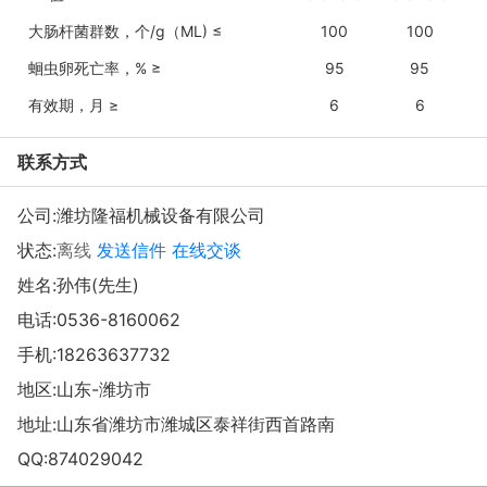
大肠杆菌群数，个/g（ML) ≤
100
100
蛔虫卵死亡率，% ≥
95
95
有效期，月 ≥
6
6
联系方式
公司:
潍坊隆福机械设备有限公司
状态:
离线
发送信件
在线交谈
姓名:孙伟(先生)
电话:
0536-8160062
手机:
18263637732
地区:山东-潍坊市
地址:
山东省潍坊市潍城区泰祥街西首路南
QQ:
874029042