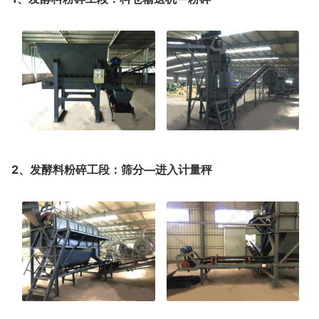
2、发酵料粉碎工段：筛分—进入计量秤