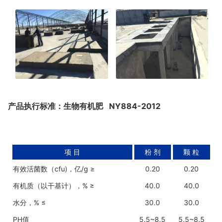
产品执行标准：生物有机肥 NY884-2012
项 目
粉 剂
颗 粒
有效活菌数（cfu)，亿/g ≥
0.20
0.20
有机质（以干基计），% ≥
40.0
40.0
水分，% ≤
30.0
30.0
PH值
5.5~8.5
5.5~8.5