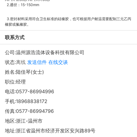
2.通径：15-150mm
3.密封材料采用符合卫生标准的硅橡胶，也可根据用户耐温需要配制三元乙丙
橡胶或氟橡胶。
联系方式
公司:
温州源浩流体设备科技有限公司
状态:
离线
发送信件
在线交谈
姓名:陆佳琴(女士)
职位:经理
电话:
0577-86994996
手机:
18968838172
传真:0577-86994796
地区:浙江-温州市
地址:
浙江省温州市经济开发区安兴路89号