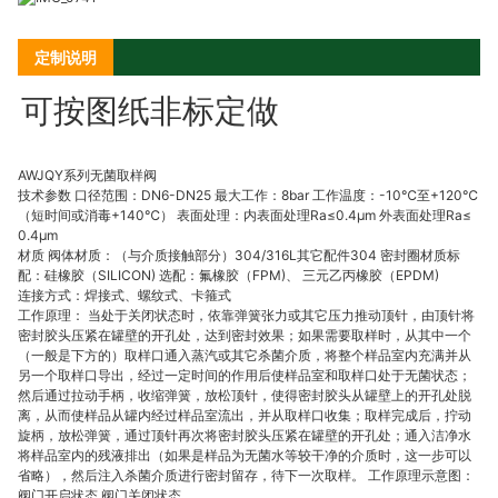
定制说明
可按图纸非标定做
AWJQY系列无菌取样阀
技术参数 口径范围：DN6-DN25 最大工作：8bar 工作温度：-10℃至+120℃
（短时间或消毒+140℃） 表面处理：内表面处理Ra≤0.4μm 外表面处理Ra≤
0.4μm
材质 阀体材质：（与介质接触部分）304/316L其它配件304 密封圈材质标
配：硅橡胶（SILICON) 选配：氟橡胶（FPM)、 三元乙丙橡胶（EPDM)
连接方式：焊接式、螺纹式、卡箍式
工作原理： 当处于关闭状态时，依靠弹簧张力或其它压力推动顶针，由顶针将
密封胶头压紧在罐壁的开孔处，达到密封效果；如果需要取样时，从其中一个
（一般是下方的）取样口通入蒸汽或其它杀菌介质，将整个样品室内充满并从
另一个取样口导出，经过一定时间的作用后使样品室和取样口处于无菌状态；
然后通过拉动手柄，收缩弹簧，放松顶针，使得密封胶头从罐壁上的开孔处脱
离，从而使样品从罐内经过样品室流出，并从取样口收集；取样完成后，拧动
旋柄，放松弹簧，通过顶针再次将密封胶头压紧在罐壁的开孔处；通入洁净水
将样品室内的残液排出（如果是样品为无菌水等较干净的介质时，这一步可以
省略），然后注入杀菌介质进行密封留存，待下一次取样。 工作原理示意图：
阀门开启状态 阀门关闭状态