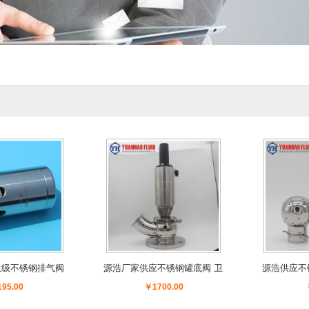
生级不锈钢排气阀
源浩厂家供应不锈钢罐底阀 卫
源浩供应不
空呼吸阀
生级上展式罐底放料阀
洗球 
95.00
￥1700.00