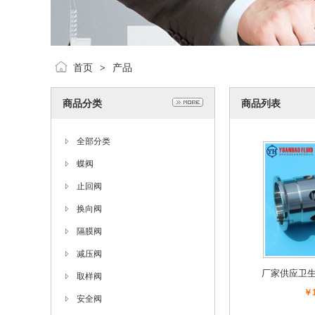
首页
产品
>
商品分类
商品列表
全部分类
蝶阀
止回阀
换向阀
隔膜阀
减压阀
厂家供应卫
取样阀
真
￥1
安全阀