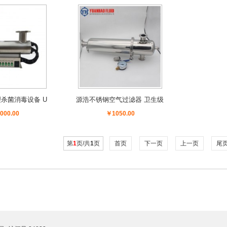
杀菌消毒设备 U
源浩不锈钢空气过滤器 卫生级
线除藻杀菌器
快装过滤器
000.00
￥1050.00
第
1
页/共
1
页
首页
下一页
上一页
尾