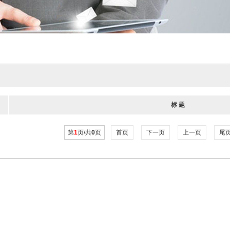
标 题
第
1
页/共
0
页
首页
下一页
上一页
尾