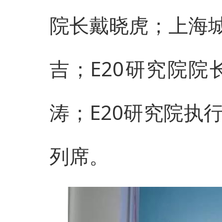
院长戴晓虎；上海
吉；E20研究院
涛；E20研究院执
列席。