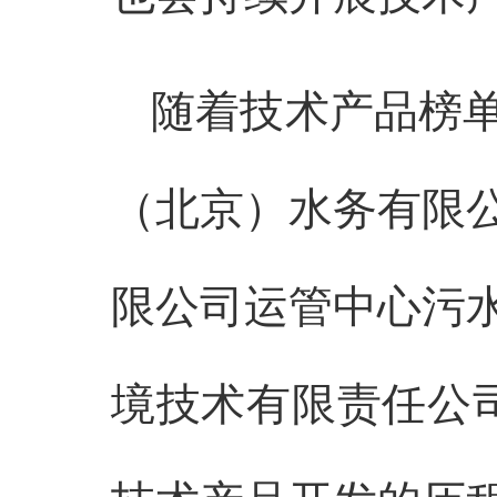
随着技术产品榜
（北京）水务有限
限公司运管中心污
境技术有限责任公