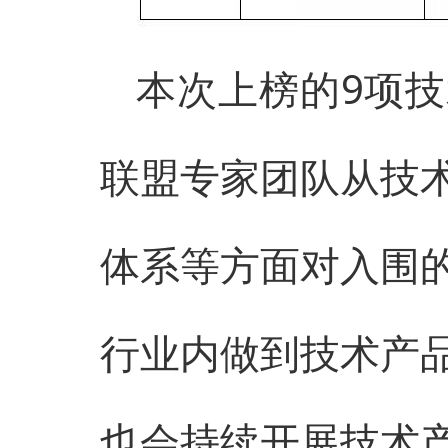
本次上榜的9项
联盟专家团队从技
体系等方面对入围
行业内做到技术产
也会持续开展技术