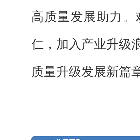
高质量发展助力。
仁，加入产业升级
质量升级发展新篇