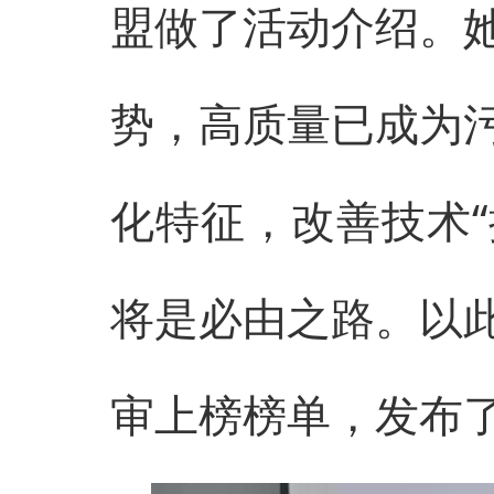
盟做了活动介绍。
势，高质量已成为
化特征，改善技术“
将是必由之路。以
审上榜榜单，发布