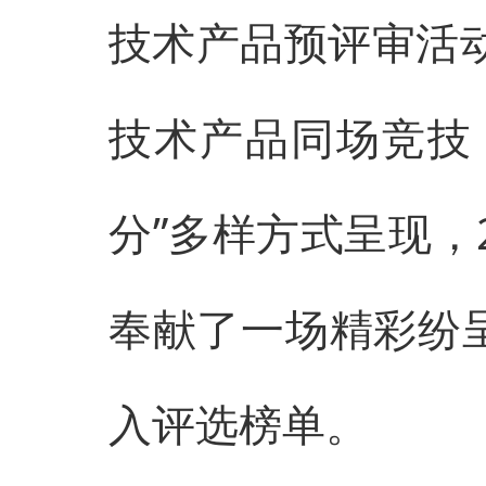
技术产品预评审活
技术产品同场竞技
分”多样方式呈现，
奉献了一场精彩纷
入评选榜单。