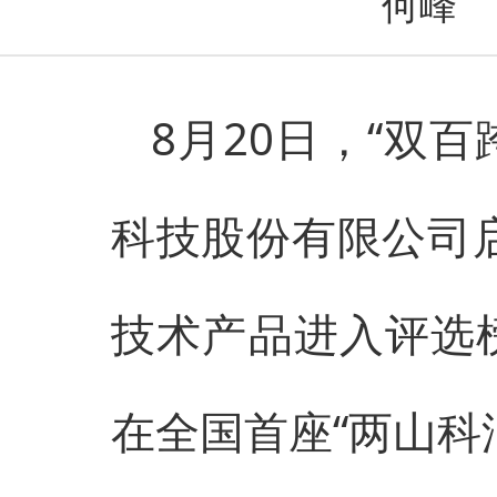
何峰
8月20日，“双
科技股份有限公司
技术产品进入评选榜
在全国首座“两山科