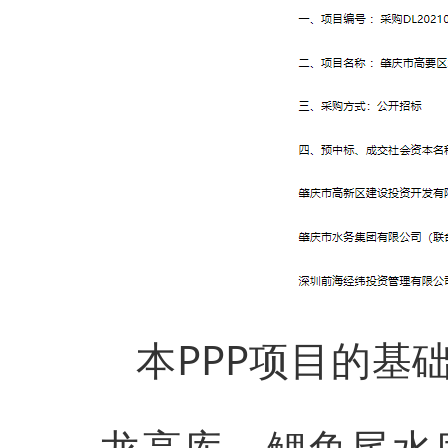
本PPP项目的基
龙高库、鲤鱼尾水