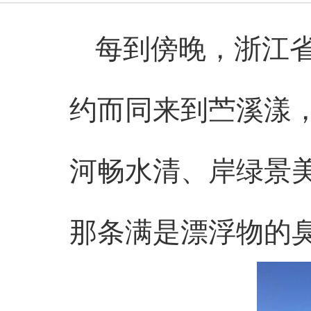
每到傍晚，浙江
约而同来到苎溪漾
河畅水清、岸绿景美
那条满是漂浮物的臭